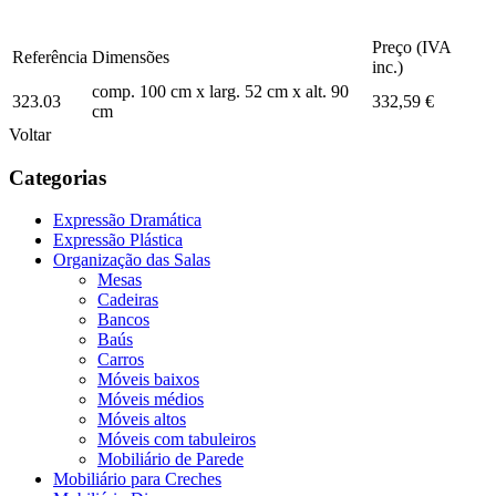
Preço (IVA
Referência
Dimensões
inc.)
comp. 100 cm x larg. 52 cm x alt. 90
323.03
332,59 €
cm
Voltar
Categorias
Expressão Dramática
Expressão Plástica
Organização das Salas
Mesas
Cadeiras
Bancos
Baús
Carros
Móveis baixos
Móveis médios
Móveis altos
Móveis com tabuleiros
Mobiliário de Parede
Mobiliário para Creches