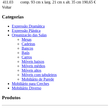
411.03
comp. 93 cm x larg. 21 cm x alt. 35 cm
190,65 €
Voltar
Categorias
Expressão Dramática
Expressão Plástica
Organização das Salas
Mesas
Cadeiras
Bancos
Baús
Carros
Móveis baixos
Móveis médios
Móveis altos
Móveis com tabuleiros
Mobiliário de Parede
Mobiliário para Creches
Mobiliário Diverso
Produtos