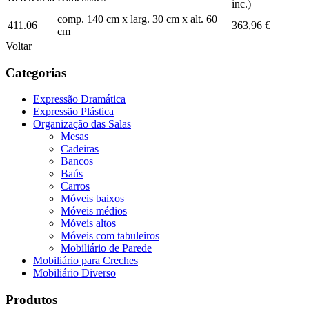
inc.)
comp. 140 cm x larg. 30 cm x alt. 60
411.06
363,96 €
cm
Voltar
Categorias
Expressão Dramática
Expressão Plástica
Organização das Salas
Mesas
Cadeiras
Bancos
Baús
Carros
Móveis baixos
Móveis médios
Móveis altos
Móveis com tabuleiros
Mobiliário de Parede
Mobiliário para Creches
Mobiliário Diverso
Produtos