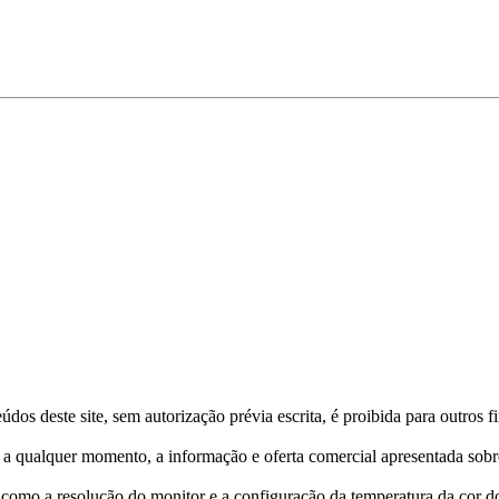
os deste site, sem autorização prévia escrita, é proibida para outros f
, a qualquer momento, a informação e oferta comercial apresentada sobr
omo a resolução do monitor e a configuração da temperatura da cor do 