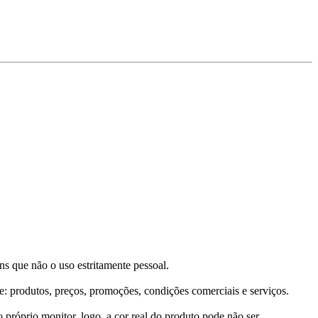
ins que não o uso estritamente pessoal.
e: produtos, preços, promoções, condições comerciais e serviços.
próprio monitor, logo, a cor real do produto pode não ser