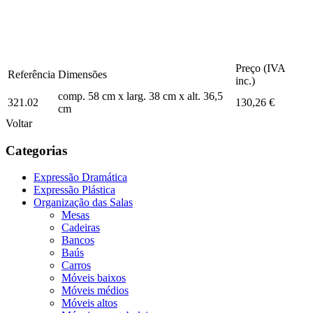
Preço (IVA
Referência
Dimensões
inc.)
comp. 58 cm x larg. 38 cm x alt. 36,5
321.02
130,26 €
cm
Voltar
Categorias
Expressão Dramática
Expressão Plástica
Organização das Salas
Mesas
Cadeiras
Bancos
Baús
Carros
Móveis baixos
Móveis médios
Móveis altos