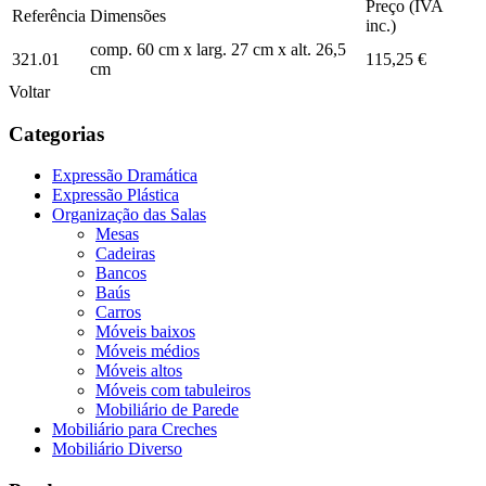
Preço (IVA
Referência
Dimensões
inc.)
comp. 60 cm x larg. 27 cm x alt. 26,5
321.01
115,25 €
cm
Voltar
Categorias
Expressão Dramática
Expressão Plástica
Organização das Salas
Mesas
Cadeiras
Bancos
Baús
Carros
Móveis baixos
Móveis médios
Móveis altos
Móveis com tabuleiros
Mobiliário de Parede
Mobiliário para Creches
Mobiliário Diverso