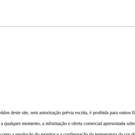
os deste site, sem autorização prévia escrita, é proibida para outros f
, a qualquer momento, a informação e oferta comercial apresentada sobr
omo a resolução do monitor e a configuração da temperatura da cor do 