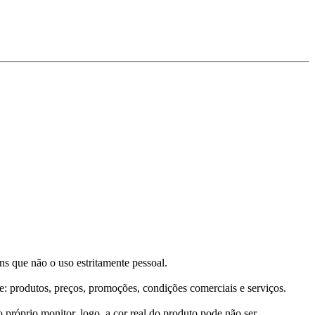
ins que não o uso estritamente pessoal.
e: produtos, preços, promoções, condições comerciais e serviços.
próprio monitor, logo, a cor real do produto pode não ser